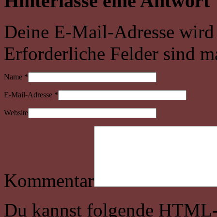
Hinterlasse eine Antwort
Deine E-Mail-Adresse wird n
Erforderliche Felder sind m
Name
*
E-Mail-Adresse
*
Website
Kommentar
Du kannst folgende
HTML