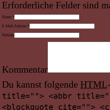
Erforderliche Felder sind m
Name
*
E-Mail-Adresse
*
Website
Kommentar
Du kannst folgende
HTML
title=""> <abbr title="
<blockquote cite=""> <c